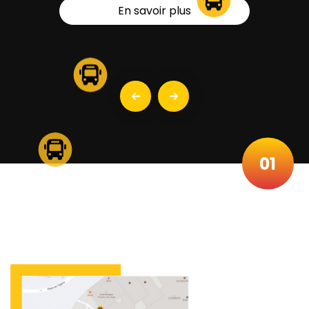
Voir Map
Previous
Next
01