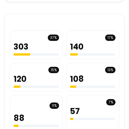
Répartition par agence
Liège
Hainaut
37%
17%
303
140
Namur
Charleroi
15%
13%
120
108
Brabant
Luxembourg
7%
11%
Wallon
57
88