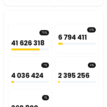
Appels par endpoint
Positions en
Données bus
12%
75%
temps réel
6 794 411
41 626 318
Horaires
Lignes
7%
4%
consultés
consultés
4 036 424
2 395 256
Arrêts
1%
consultés